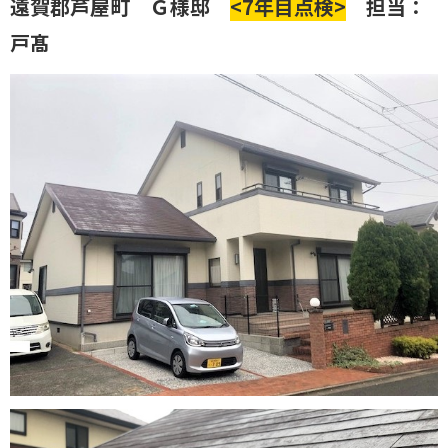
遠賀郡芦屋町 Ｇ様邸
<7年目点検>
担当：
戸髙