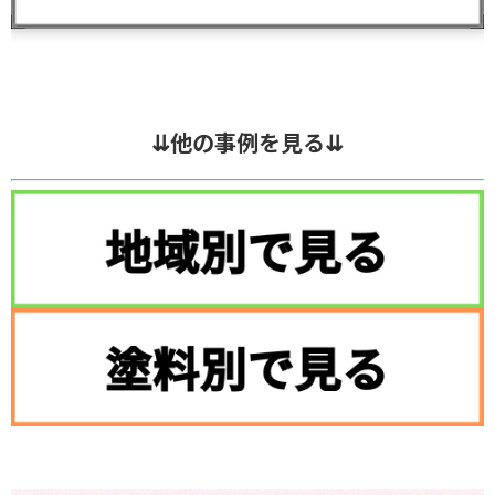
⇊他の事例を見る⇊