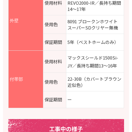
使用材料
REVO2000-IR／長持ち期間
14～17年
外壁
8091
ブロークンホワイト
使用色
スーパーSDクリヤー無機
保証期間
5年（ベストホームのみ）
マックスシールド1500Si-
使用材料
JY／長持ち期間13
～16年
22-30B（カバートブラウン
付帯部
使用色
近似色）
保証期間
ー
工事中の様子