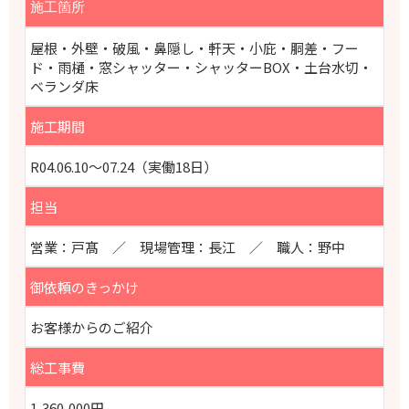
施工箇所
屋根・外壁・破風・鼻隠し・軒天・小庇・胴差・フー
ド
・雨樋・窓シャッター・シャッターBOX・土台水切・
ベランダ床
施工期間
R04.06.10～07.24（実働18日）
担当
営業：戸髙 ／ 現場管理：長江 ／ 職人：野中
御依頼のきっかけ
お客様からのご紹介
総工事費
1,360,000円