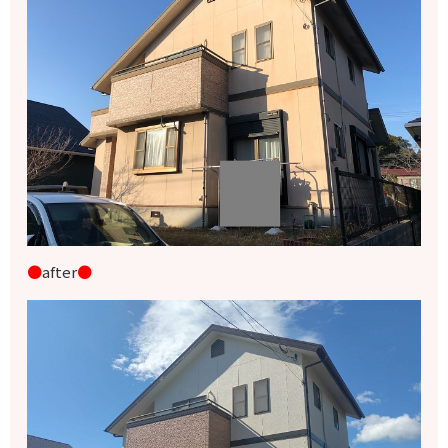
●
after
●