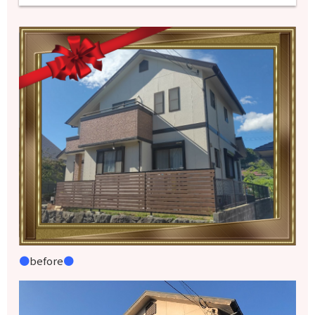
●
before
●