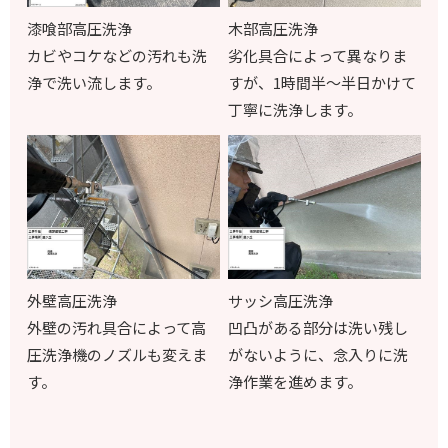
漆喰部高圧洗浄
木部高圧洗浄
カビやコケなどの汚れも洗
劣化具合によって異なりま
浄で洗い流します。
すが、
1
時間半～半日かけて
丁寧に洗浄します。
外壁高圧洗浄
サッシ高圧洗浄
外壁の汚れ具合によって高
凹凸がある部分は洗い残し
圧洗浄機のノズルも変えま
がないように、念入りに洗
す。
浄作業を進めます。