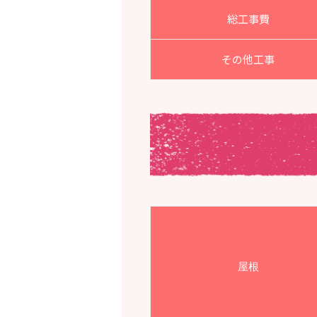
総工事費
その他工事
屋根