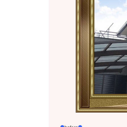
●
before
●