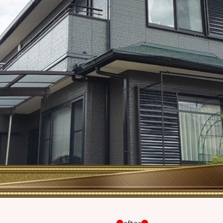
●
after
●