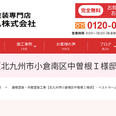
施工事例
お客様の声
ブログ
CASE
VOICE
BLOG
北九州市小倉南区中曽根Ｉ様邸】
例
屋根塗装・外壁塗装工事【北九州市小倉南区中曽根Ｉ様邸】 - ベストホー