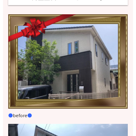
●
before
●