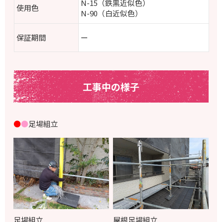
N-15（鉄黒近似色）
使用色
N-90（白近似色）
保証期間
ー
工事中の様子
●
●
足場組立
足場組立
屋根足場組立