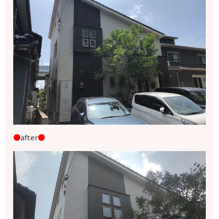
●
after
●