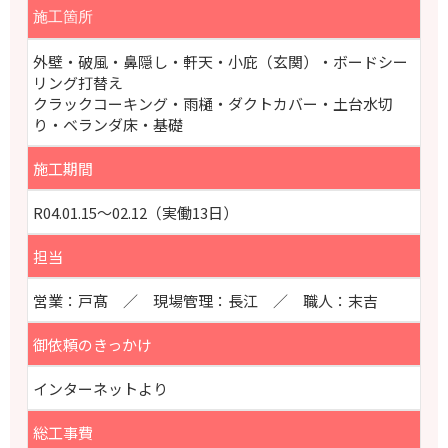
施工箇所
外壁・破風・鼻隠し・軒天・小庇（玄関）・ボードシー
リング打替え
クラックコーキング・雨樋・ダクトカバー・土台水切
り・ベランダ床・基礎
施工期間
R04.01.15～02.12（実働13日）
担当
営業：戸髙 ／ 現場管理：長江 ／ 職人：末吉
御依頼のきっかけ
インターネットより
総工事費