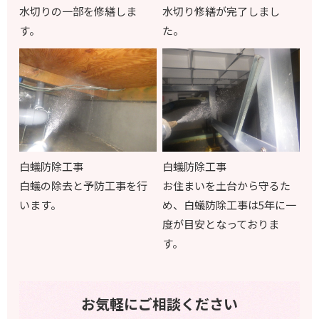
水切りの一部を修繕しま
水切り修繕が完了しまし
す。
た。
白蟻防除工事
白蟻防除工事
白蟻の除去と予防工事を行
お住まいを土台から守るた
います。
め、白蟻防除工事は
5
年に一
度が目安となっておりま
す。
お気軽にご相談ください