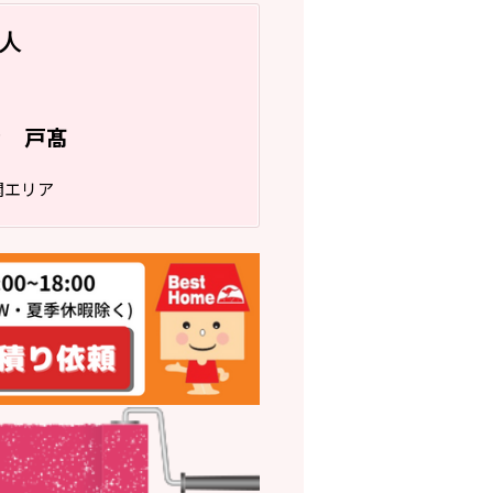
人
戸髙
フ
関エリア