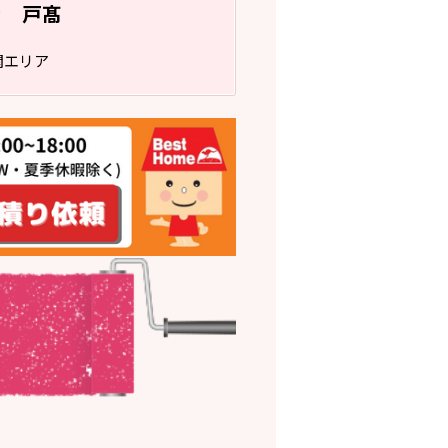
戸髙
フ
関エリア