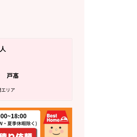
人
戸髙
フ
関エリア