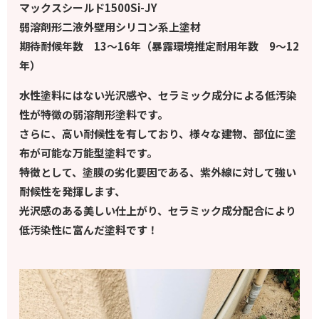
マックスシールド1500Si-JY
弱溶剤形二液外壁用シリコン系上塗材
期待耐候年数 13～16年（暴露環境推定耐用年数 9～12
年）
水性塗料にはない光沢感や、セラミック成分による低汚染
性が特徴の弱溶剤形塗料です。
さらに、高い耐候性を有しており、様々な建物、部位に塗
布が可能な万能型塗料です。
特徴として、塗膜の劣化要因である、紫外線に対して強い
耐候性を発揮します、
光沢感のある美しい仕上がり、セラミック成分配合により
低汚染性に富んだ塗料です！