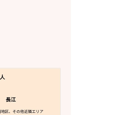
人
長江
フ
幡地区、その他近隣エリア