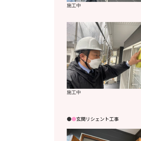
施工中
施工中
●
●
玄関リシェント工事