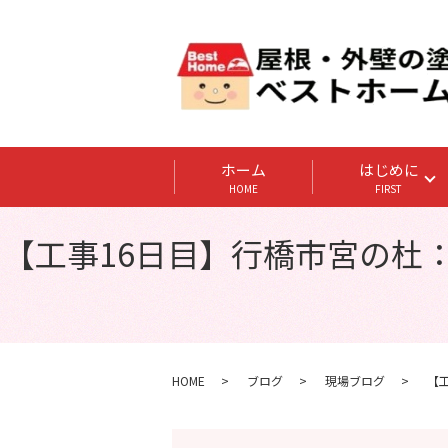
ホーム
はじめに
HOME
FIRST
【工事16日目】行橋市宮の杜：
HOME
ブログ
現場ブログ
【