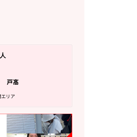
人
戸髙
フ
関エリア