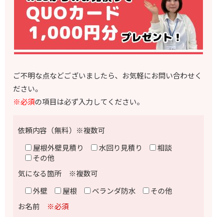
ご不明な点などございましたら、お気軽にお問い合わせく
ださい。
※必須
の項目は必ず入力してください。
依頼内容（無料）※複数可
屋根外壁見積り
水回り見積り
相談
その他
気になる箇所 ※複数可
外壁
屋根
ベランダ防水
その他
お名前
※必須