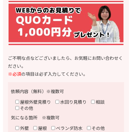
ご不明な点などございましたら、お気軽にお問い合わせく
ださい。
※必須
の項目は必ず入力してください。
依頼内容（無料）※複数可
屋根外壁見積り
水回り見積り
相談
その他
気になる箇所 ※複数可
外壁
屋根
ベランダ防水
その他