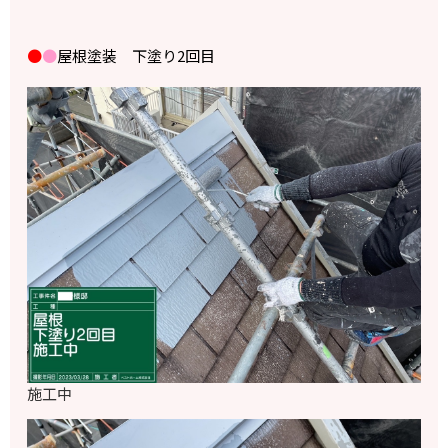
●
●
屋根塗装 下塗り2回目
施工中