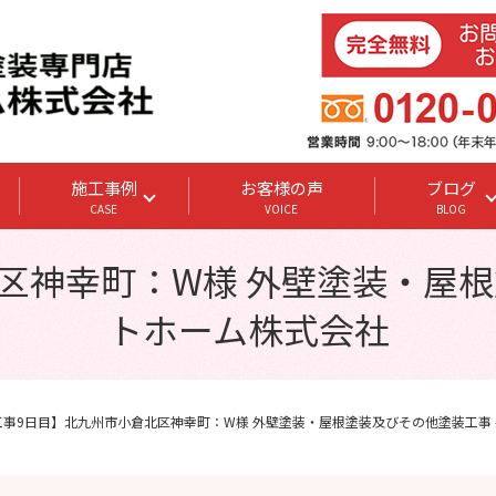
施工事例
お客様の声
ブログ
CASE
VOICE
BLOG
区神幸町：W様 外壁塗装・屋根塗
トホーム株式会社
工事9日目】北九州市小倉北区神幸町：W様 外壁塗装・屋根塗装及びその他塗装工事 