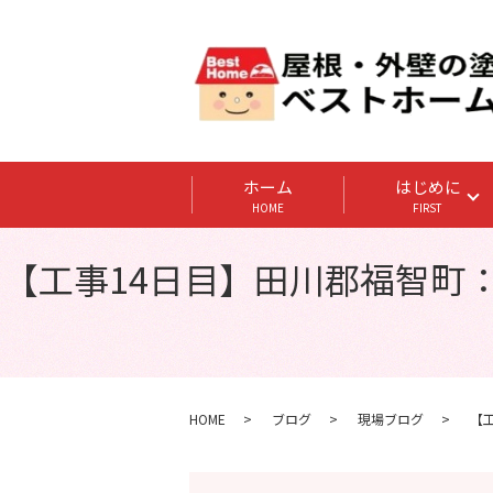
ホーム
はじめに
HOME
FIRST
【工事14日目】田川郡福智町：
HOME
ブログ
現場ブログ
【