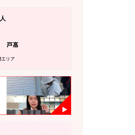
人
戸髙
フ
関エリア