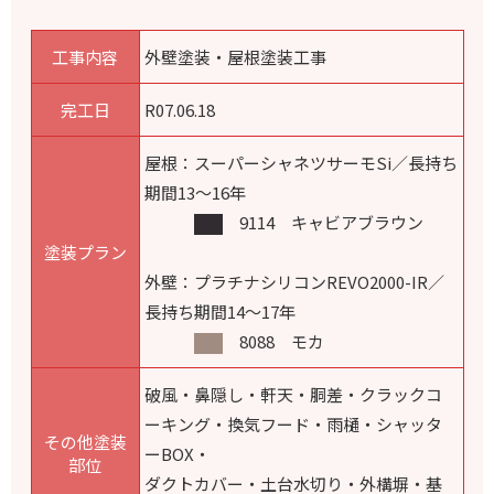
工事内容
外壁塗装・屋根塗装工事
完工日
R07.06.18
屋根：スーパーシャネツサーモSi／長持ち
期間13～16年
9114 キャビアブラウン
塗装プラン
外壁：プラチナシリコンREVO2000-IR／
長持ち期間14～17年
8088 モカ
破風・鼻隠し・軒天・胴差・クラックコ
ーキング・換気フード・
雨樋・シャッタ
その他塗装
ーBOX・
部位
ダクトカバー・土台水切り・外構塀・基