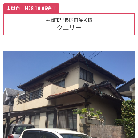
↓単色｜H28.10.06完工
福岡市早良区田隈Ｋ様
クエリー