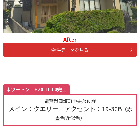
After
物件データを見る
↓ツートン｜H28.11.10完工
遠賀郡岡垣町中央台Ｎ様
メイン：クエリー／アクセント：19-30B
（赤
墨色近似色）