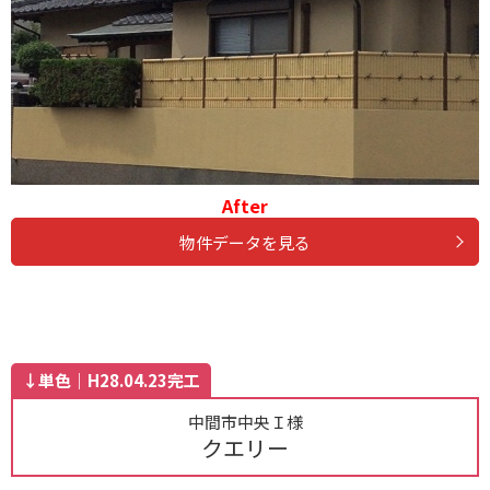
After
物件データを見る
↓単色｜H28.04.23完工
中間市中央Ｉ様
クエリー