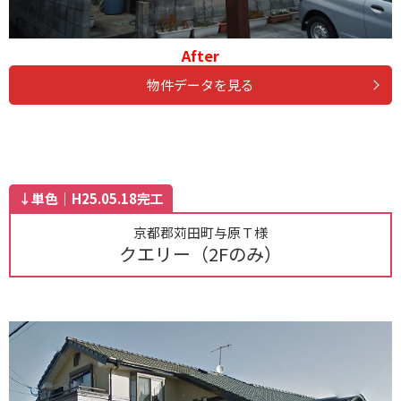
After
物件データを見る
↓単色｜H25.05.18完工
京都郡苅田町与原Ｔ様
クエリー（2Fのみ）