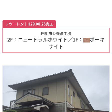
↓ツートン｜H29.08.25完工
田川市香春町Ｔ様
2F：ニュートラルホワイト／1F：
ボーキ
サイト