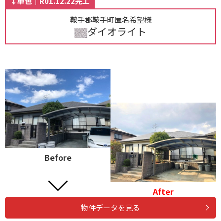
↓単色｜R01.12.22完工
鞍手郡鞍手町匿名希望様
ダイオライト
Before
After
物件データを見る