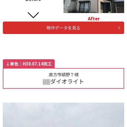
After
物件データを見る
↓単色｜H30.07.14完工
直方市頓野Ｔ様
ダイオライト