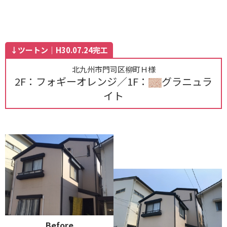
↓ツートン｜H30.07.24完工
北九州市門司区柳町Ｈ様
2F：フォギーオレンジ／1F：
グラニュラ
イト
Before