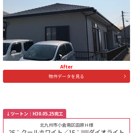
After
物件データを見る
↓ツートン｜H30.05.25完工
北九州市小倉南区田原Ｈ様
2F：クールホワイト／1F：
ダイオライト