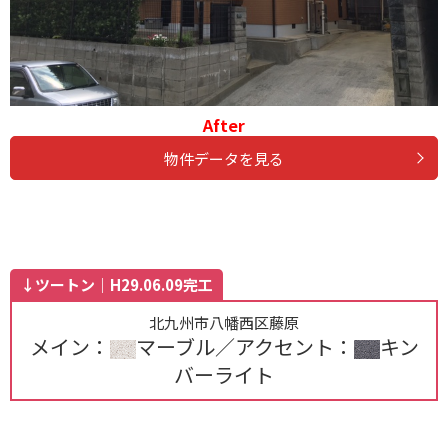
After
物件データを見る
↓ツートン｜H29.06.09完工
北九州市八幡西区藤原
メイン：
マーブル／アクセント：
キン
バーライト