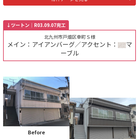
↓ツートン｜R03.09.07完工
北九州市戸畑区幸町Ｓ様
メイン：アイアンバーグ／アクセント：
マ
ーブル
Before