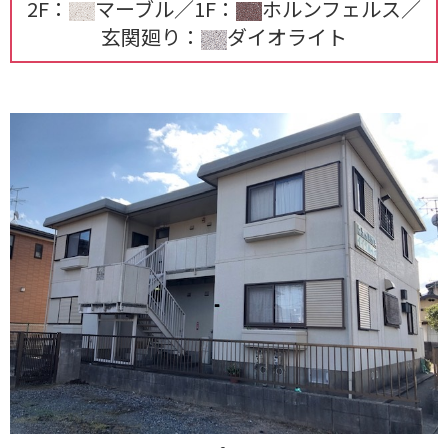
2F：
マーブル／1F：
ホルンフェルス／
玄関廻り：
ダイオライト