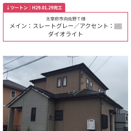
↓ツートン｜H29.01.29完工
太宰府市向佐野Ｔ様
メイン：スレートグレー／アクセント：
ダイオライト