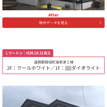
After
物件データを見る
↓ツートン｜H28.10.21完工
遠賀郡岡垣町海老津Ｉ様
2F：クールホワイト／1F：
ダイオライト