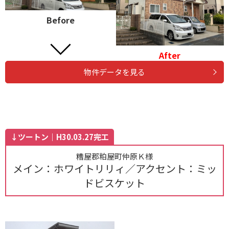
Before
After
物件データを見る
↓ツートン｜H30.03.27完工
糟屋郡粕屋町仲原Ｋ様
メイン：ホワイトリリィ／アクセント：ミッ
ドビスケット