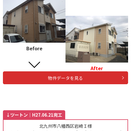
Before
After
物件データを見る
↓ツートン｜H27.06.21完工
北九州市八幡西区岩崎Ｉ様