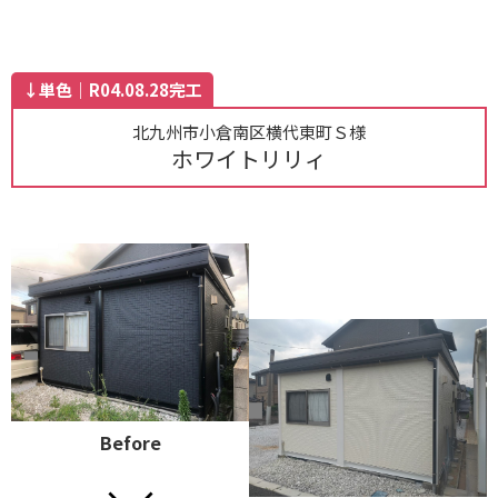
↓単色｜R04.08.28完工
北九州市小倉南区横代東町Ｓ様
ホワイトリリィ
Before