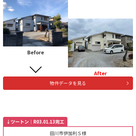
Before
After
物件データを見る
↓ツートン｜R03.01.13完工
田川市伊加利Ｓ様