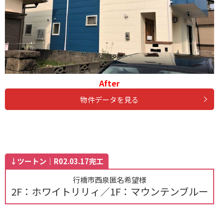
After
物件データを見る
↓ツートン｜R02.03.17完工
行橋市西泉匿名希望様
2F：ホワイトリリィ／1F：マウンテンブルー