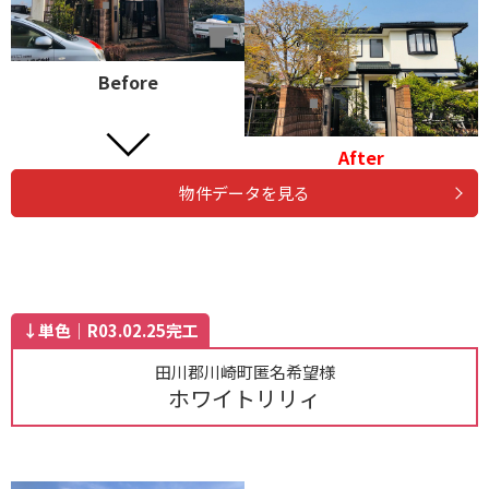
Before
After
物件データを見る
↓単色｜R03.02.25完工
田川郡川崎町匿名希望様
ホワイトリリィ