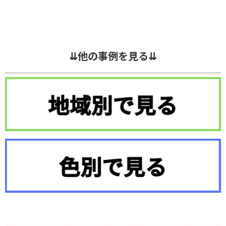
⇊他の事例を見る⇊