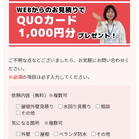
ご不明な点などございましたら、お気軽にお問い合わせく
ださい。
※必須
の項目は必ず入力してください。
依頼内容（無料）※複数可
屋根外壁見積り
水回り見積り
相談
その他
気になる箇所 ※複数可
外壁
屋根
ベランダ防水
その他