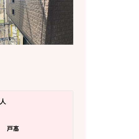
人
戸髙
フ