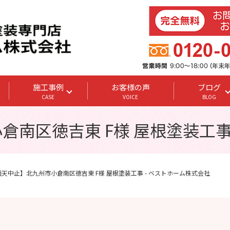
施工事例
お客様の声
ブログ
CASE
VOICE
BLOG
南区徳吉東 F様 屋根塗装工事
雨天中止】北九州市小倉南区徳吉東 F様 屋根塗装工事 - ベストホーム株式会社