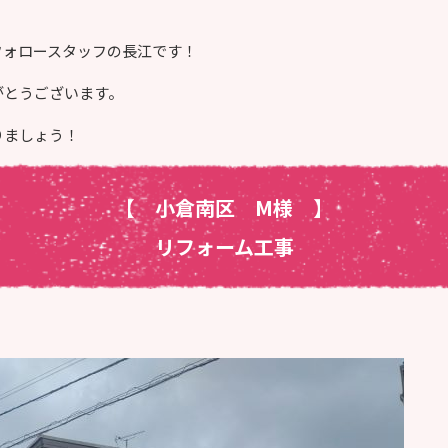
フォロースタッフの長江です！
がとうございます。
りましょう！
【 小倉南区 M様
】
リフォーム工事