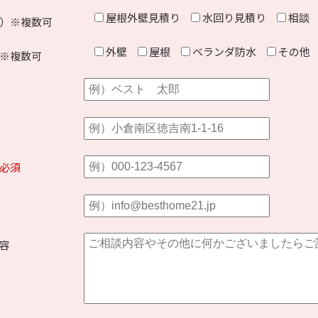
屋根外壁見積り
水回り見積り
相談
）※複数可
外壁
屋根
ベランダ防水
その他
※複数可
必須
容