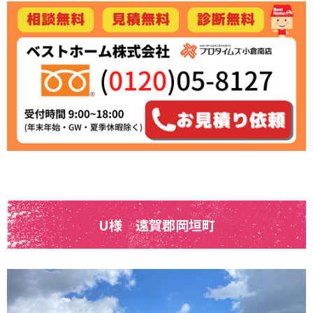
U様 遠賀郡岡垣町