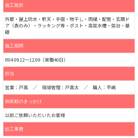
施工箇所
外壁・屋上防水・軒天・手摺・物干し・雨樋・配管・玄関ド
ア（表のみ）・ラッキング等・ポスト・高架水槽・架台・基
礎
施工期間
R04.09.12～12.09（実働40日）
担当
営業：戸髙 ／ 現場管理：戸髙太 ／ 職人：平嶋
御依頼のきっかけ
以前ご依頼いただいたお客様
総工事費