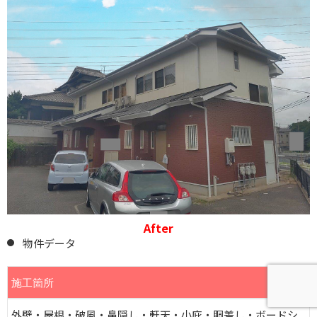
After
物件データ
施工箇所
外壁・屋根・破風・鼻隠し・軒天・小庇・胴差し・ボードシ