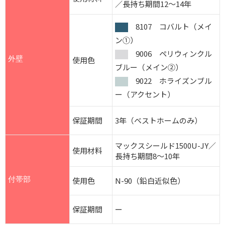
／長持ち期間12～14年
8107 コバルト（メイ
ン①）
9006 ペリウィンクル
外壁
使用色
ブルー（メイン②）
9022 ホライズンブル
ー（アクセント）
保証期間
3年（ベストホームのみ）
マックスシールド1500U-JY／
使用材料
長持ち期間8～10年
付帯部
使用色
N-90（鉛白近似色）
保証期間
ー