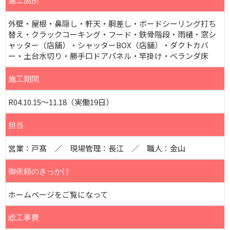
施工箇所
外壁・屋根・鼻隠し・軒天・胴差し・ボードシーリング打ち
替え・クラックコーキング・フード・鉄骨階段・雨樋・窓シ
ャッター（店舗）・シャッターBOX（店舗）・ダクトカバ
ー・土台水切り・勝手口ドアパネル・竿掛け・ベランダ床
施工期間
R04.10.15～11.18（実働19日）
担当
営業：戸髙 ／ 現場管理：長江 ／ 職人：金山
御依頼のきっかけ
ホームページをご覧になって
総工事費