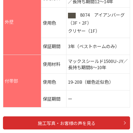
／長持ち期間12～14年
8074 アイアンバーグ
外壁
使用色
（3F・2F）
クリヤー（1F）
保証期間
3年（ベストホームのみ）
マックスシールド1500U-JY／
使用材料
長持ち期間8～10年
付帯部
使用色
19-20B（蠟色近似色）
保証期間
ー
施工写真・お客様の声を見る