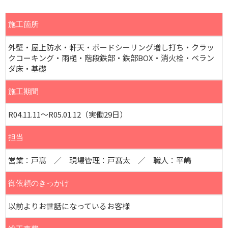
施工箇所
外壁・屋上防水・軒天・ボードシーリング増し打ち・クラッ
クコーキング・雨樋・階段鉄部・鉄部BOX・消火栓・ベラン
ダ床・基礎
施工期間
R04.11.11～R05.01.12（実働29日）
担当
営業：戸髙 ／ 現場管理：戸髙太 ／ 職人：平嶋
御依頼のきっかけ
以前よりお世話になっているお客様