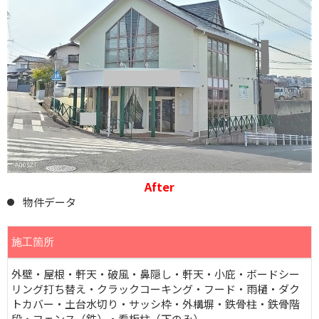
After
物件データ
施工箇所
外壁・屋根・軒天・破風・鼻隠し・軒天・小庇・ボードシー
リング打ち替え・クラックコーキング・フード・雨樋・ダク
トカバー・土台水切り・サッシ枠・外構塀・鉄骨柱・鉄骨階
段・フェンス（鉄）・看板柱（下のみ）