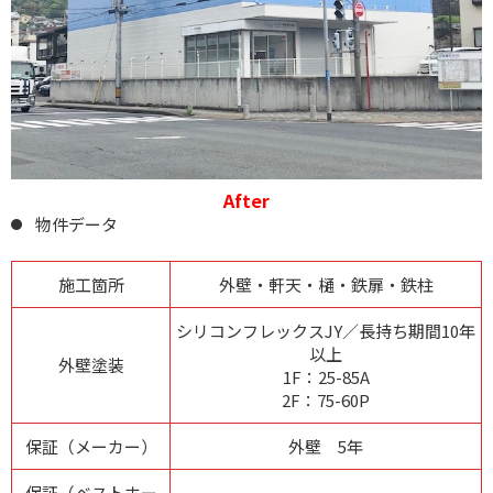
After
物件データ
施工箇所
外壁・軒天・樋・鉄扉・鉄柱
シリコンフレックスJY／長持ち期間10年
以上
外壁塗装
1F：25-85A
2F：75-60P
保証（メーカー）
外壁 5年
保証（ベストホー