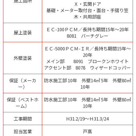
施工箇所
Ｘ・玄関ドア
基礎・メーター取付台・面台・手摺り笠
木・共用部座
ＥＣ-100ＰＣＭ／長持ち期間15年～20年
屋上塗装
8081 バーチグレー
ＥＣ-5000ＰＣＭ-ＩＲ／長持ち期間15年～
20年
外壁塗装
メイン部 8091 ブロークンホワイト
アクセント部 8078 ウィザードコッパー
保証（メーカ
防水施工部 10年 外壁14㎡ 5年 外壁80㎡
ー）
10年
保証（ベストホ
防水施工部 10年 外壁14㎡ 5年 外壁80㎡
ーム）
10年
工事期間
H31.2/19～Ｈ31.3/24
担当営業
戸髙