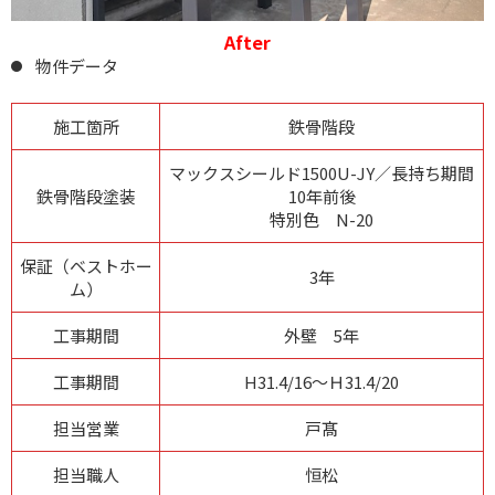
After
物件データ
施工箇所
鉄骨階段
マックスシールド1500U-JY／長持ち期間
鉄骨階段塗装
10年前後
特別色 N-20
保証（ベストホー
3年
ム）
工事期間
外壁 5年
工事期間
H31.4/16～Ｈ31.4/20
担当営業
戸髙
担当職人
恒松