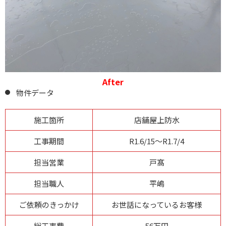
After
物件データ
施工箇所
店舗屋上防水
工事期間
R1.6/15～R1.7/4
担当営業
戸髙
担当職人
平嶋
ご依頼のきっかけ
お世話になっているお客様
総工事費
56万円