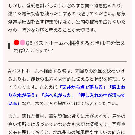
しかし、壁紙を剥がしたり、窓のすき間へ物を詰めたり、
濡れた電気設備を触ったりするのは避けてください。応急
処置は原因を直す作業ではなく、室内の被害を広げないた
めの一時的な対応と考えることが大切です。
●
●
Q3.ベストホームへ相談するときは何を伝え
ればいいですか？
A.
ベストホームへ相談する際は、雨漏りの原因を決めつけ
るよりも、症状の出方を具体的に伝えると状況を整理しや
すくなります。たとえば
「天井から点で落ちる」「窓まわ
りを水が伝う」「床へ広がった」「押し入れの中が湿って
いる
」
など、水の出方と場所を分けて伝えてください。
また、濡れた素材、電気設備の近くに水があるか、屋外の
高い場所には近づいていないかも大切な情報です。写真や
メモを残しておくと、北九州市の強風雨や住まいの向きに