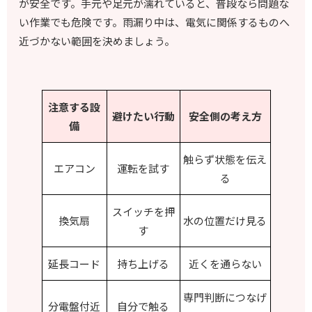
が安全です。手元や足元が濡れていると、普段なら問題な
い作業でも危険です。雨漏り中は、電気に関係するものへ
近づかない範囲を決めましょう。
注意する設
避けたい行動
安全側の考え方
備
触らず状態を伝え
エアコン
運転を試す
る
スイッチを押
換気扇
水の位置だけ見る
す
延長コード
持ち上げる
近くを通らない
専門判断につなげ
分電盤付近
自分で触る