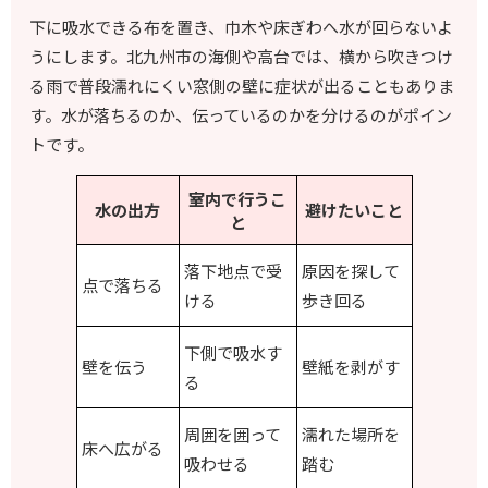
下に吸水できる布を置き、巾木や床ぎわへ水が回らないよ
うにします。北九州市の海側や高台では、横から吹きつけ
る雨で普段濡れにくい窓側の壁に症状が出ることもありま
す。水が落ちるのか、伝っているのかを分けるのがポイン
トです。
室内で行うこ
水の出方
避けたいこと
と
落下地点で受
原因を探して
点で落ちる
ける
歩き回る
下側で吸水す
壁を伝う
壁紙を剥がす
る
周囲を囲って
濡れた場所を
床へ広がる
吸わせる
踏む