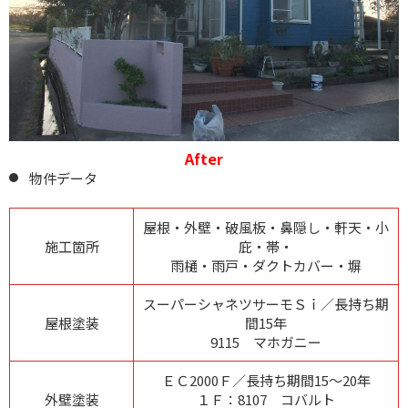
After
物件データ
屋根・外壁・破風板・鼻隠し・軒天・小
施工箇所
庇・帯・
雨樋・雨戸・ダクトカバー・塀
スーパーシャネツサーモＳｉ／長持ち期
屋根塗装
間15年
9115 マホガニー
ＥＣ2000Ｆ／長持ち期間15～20年
外壁塗装
１Ｆ：8107 コバルト