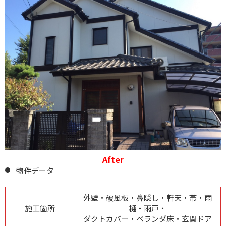
After
物件データ
外壁・破風板・鼻隠し・軒天・帯・雨
施工箇所
樋・雨戸・
ダクトカバー・ベランダ床・玄関ドア