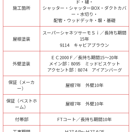
ド・樋・
施工箇所
シャッター・シャッターBOX・ダクトカバ
ー・水切り・
配管・ウッドデッキ・塀・基礎
スーパーシャネツサーモＳｉ／長持ち期間
屋根塗装
15年
9114 キャビアブラウン
ＥＣ2000Ｆ／長持ち期間15～20年
外壁塗装
メイン部：8095 ミッドビスケット
アクセント部：8074 アイアンバーグ
保証（メーカ
屋根7年 外壁10年
ー）
保証（ベストホ
屋根7年 外壁10年
ーム）
付帯部
FTコート／長持ち期間10年
工事期間
Ｈ27.4/9～Ｈ27.4/25