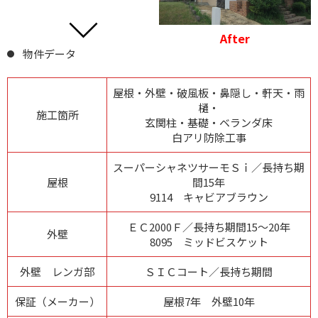
After
物件データ
屋根・外壁・破風板・鼻隠し・軒天・雨
樋・
施工箇所
玄関柱・基礎・ベランダ床
白アリ防除工事
スーパーシャネツサーモＳｉ／長持ち期
屋根
間15年
9114 キャビアブラウン
ＥＣ2000Ｆ／長持ち期間15～20年
外壁
8095 ミッドビスケット
外壁 レンガ部
ＳＩＣコート／長持ち期間
保証（メーカー）
屋根7年 外壁10年