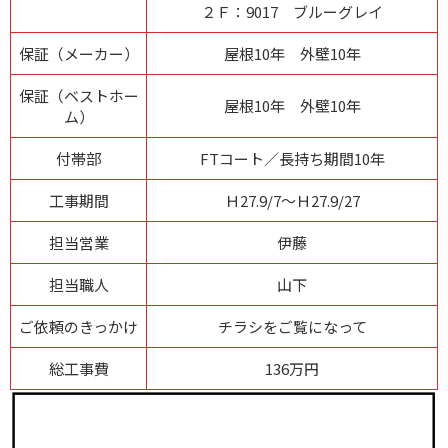
２Ｆ：9017 ブルーグレイ
保証（メーカー）
屋根10年 外壁10年
保証（ベストホー
屋根10年 外壁10年
ム）
付帯部
FTコート／長持ち期間10年
工事期間
Ｈ27.9/7～Ｈ27.9/27
担当営業
伊藤
担当職人
山下
ご依頼のきっかけ
チラシをご覧になって
総工事費
136万円