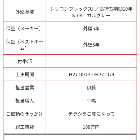
シリコンフレックスⅡ／長持ち期間10年
外壁塗装
8109 ガルグレー
保証（メーカー）
外壁5年
保証（ベストホー
外壁5年
ム）
付帯部
工事期間
H27.10/13～H27.11/4
担当営業
伊藤
担当職人
平嶋
ご依頼のきっかけ
チラシをご覧になって
総工事費
108万円